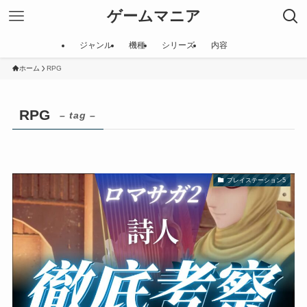
ゲームマニア
ジャンル
機種
シリーズ
内容
ホーム
RPG
RPG
– tag –
プレイステーション5